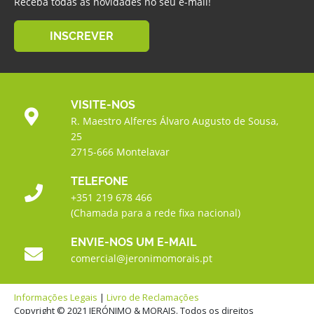
Receba todas as novidades no seu e-mail!
INSCREVER
VISITE-NOS
R. Maestro Alferes Álvaro Augusto de Sousa,
25
2715-666 Montelavar
TELEFONE
+351 219 678 466
(Chamada para a rede fixa nacional)
ENVIE-NOS UM E-MAIL
comercial@jeronimomorais.pt
Informações Legais
|
Livro de Reclamações
Copyright © 2021 JERÓNIMO & MORAIS. Todos os direitos